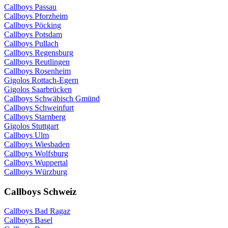
Callboys Passau
Callboys Pforzheim
Callboys Pöcking
Callboys Potsdam
Callboys Pullach
Callboys Regensburg
Callboys Reutlingen
Callboys Rosenheim
Gigolos Rottach-Egern
Gigolos Saarbrücken
Callboys Schwäbisch Gmünd
Callboys Schweinfurt
Callboys Starnberg
Gigolos Stuttgart
Callboys Ulm
Callboys Wiesbaden
Callboys Wolfsburg
Callboys Wuppertal
Callboys Würzburg
Callboys Schweiz
Callboys Bad Ragaz
Callboys Basel