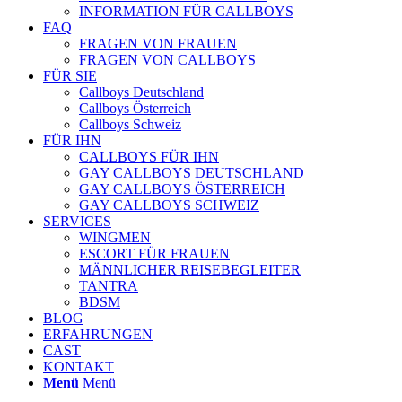
INFORMATION FÜR CALLBOYS
FAQ
FRAGEN VON FRAUEN
FRAGEN VON CALLBOYS
FÜR SIE
Callboys Deutschland
Callboys Österreich
Callboys Schweiz
FÜR IHN
CALLBOYS FÜR IHN
GAY CALLBOYS DEUTSCHLAND
GAY CALLBOYS ÖSTERREICH
GAY CALLBOYS SCHWEIZ
SERVICES
WINGMEN
ESCORT FÜR FRAUEN
MÄNNLICHER REISEBEGLEITER
TANTRA
BDSM
BLOG
ERFAHRUNGEN
CAST
KONTAKT
Menü
Menü