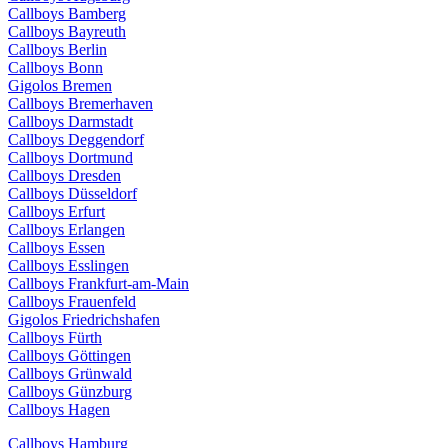
Callboys Bamberg
Callboys Bayreuth
Callboys Berlin
Callboys Bonn
Gigolos Bremen
Callboys Bremerhaven
Callboys Darmstadt
Callboys Deggendorf
Callboys Dortmund
Callboys Dresden
Callboys Düsseldorf
Callboys Erfurt
Callboys Erlangen
Callboys Essen
Callboys Esslingen
Callboys Frankfurt-am-Main
Callboys Frauenfeld
Gigolos Friedrichshafen
Callboys Fürth
Callboys Göttingen
Callboys Grünwald
Callboys Günzburg
Callboys Hagen
Callboys Hamburg