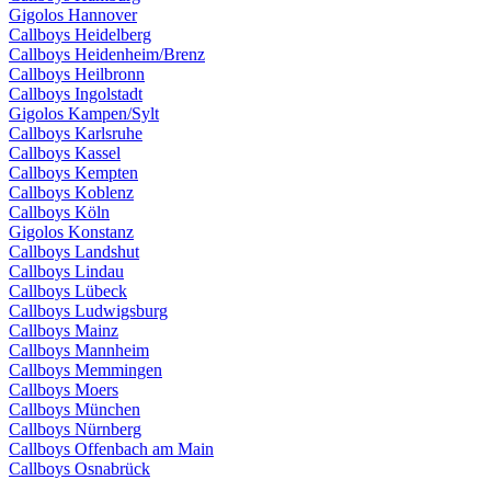
Gigolos Hannover
Callboys Heidelberg
Callboys Heidenheim/Brenz
Callboys Heilbronn
Callboys Ingolstadt
Gigolos Kampen/Sylt
Callboys Karlsruhe
Callboys Kassel
Callboys Kempten
Callboys Koblenz
Callboys Köln
Gigolos Konstanz
Callboys Landshut
Callboys Lindau
Callboys Lübeck
Callboys Ludwigsburg
Callboys Mainz
Callboys Mannheim
Callboys Memmingen
Callboys Moers
Callboys München
Callboys Nürnberg
Callboys Offenbach am Main
Callboys Osnabrück