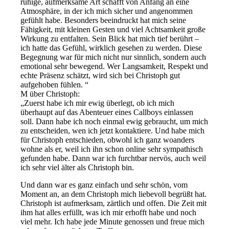
ruhige, aufmerksame Art schafft von Anfang an eine
Atmosphäre, in der ich mich sicher und angenommen
gefühlt habe. Besonders beeindruckt hat mich seine
Fähigkeit, mit kleinen Gesten und viel Achtsamkeit große
Wirkung zu entfalten. Sein Blick hat mich tief berührt –
ich hatte das Gefühl, wirklich gesehen zu werden. Diese
Begegnung war für mich nicht nur sinnlich, sondern auch
emotional sehr bewegend. Wer Langsamkeit, Respekt und
echte Präsenz schätzt, wird sich bei Christoph gut
aufgehoben fühlen.
M über Christoph:
Zuerst habe ich mir ewig überlegt, ob ich mich
überhaupt auf das Abenteuer eines Callboys einlassen
soll. Dann habe ich noch einmal ewig gebraucht, um mich
zu entscheiden, wen ich jetzt kontaktiere. Und habe mich
für Christoph entschieden, obwohl ich ganz woanders
wohne als er, weil ich ihn schon online sehr sympathisch
gefunden habe. Dann war ich furchtbar nervös, auch weil
ich sehr viel älter als Christoph bin.
Und dann war es ganz einfach und sehr schön, vom
Moment an, an dem Christoph mich liebevoll begrüßt hat.
Christoph ist aufmerksam, zärtlich und offen. Die Zeit mit
ihm hat alles erfüllt, was ich mir erhofft habe und noch
viel mehr. Ich habe jede Minute genossen und freue mich