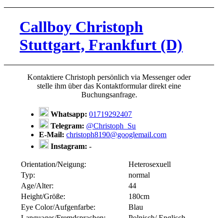
Callboy Christoph
Stuttgart, Frankfurt (D)
Kontaktiere Christoph persönlich via Messenger oder
stelle ihm über das Kontaktformular direkt eine
Buchungsanfrage.
Whatsapp:
01719292407
Telegram:
@Christoph_Su
E-Mail:
christoph8190@googlemail.com
Instagram:
-
Orientation/Neigung:
Heterosexuell
Typ:
normal
Age/Alter:
44
Height/Größe:
180cm
Eye Color/Aufgenfarbe:
Blau
Languages/Fremdsprachen:
Polnisch/ Englisch