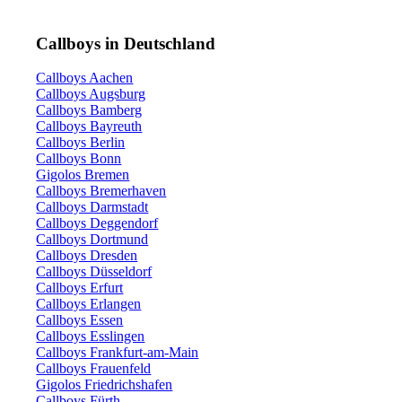
Callboys in Deutschland
Callboys Aachen
Callboys Augsburg
Callboys Bamberg
Callboys Bayreuth
Callboys Berlin
Callboys Bonn
Gigolos Bremen
Callboys Bremerhaven
Callboys Darmstadt
Callboys Deggendorf
Callboys Dortmund
Callboys Dresden
Callboys Düsseldorf
Callboys Erfurt
Callboys Erlangen
Callboys Essen
Callboys Esslingen
Callboys Frankfurt-am-Main
Callboys Frauenfeld
Gigolos Friedrichshafen
Callboys Fürth