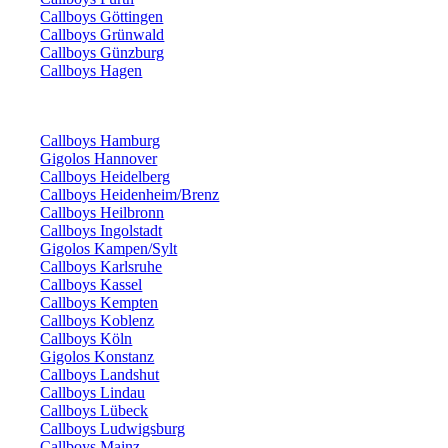
Callboys Göttingen
Callboys Grünwald
Callboys Günzburg
Callboys Hagen
Callboys Hamburg
Gigolos Hannover
Callboys Heidelberg
Callboys Heidenheim/Brenz
Callboys Heilbronn
Callboys Ingolstadt
Gigolos Kampen/Sylt
Callboys Karlsruhe
Callboys Kassel
Callboys Kempten
Callboys Koblenz
Callboys Köln
Gigolos Konstanz
Callboys Landshut
Callboys Lindau
Callboys Lübeck
Callboys Ludwigsburg
Callboys Mainz