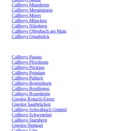
Callboys Mannheim
Callboys Memmingen
Callboys Moers
Callboys München
Callboys Nürnberg
Callboys Offenbach am Main
Callboys Osnabrück
Callboys Passau
Callboys Pforzheim
Callboys Pöcking
Callboys Potsdam
Callboys Pullach
Callboys Regensburg
Callboys Reutlingen
Callboys Rosenheim
Gigolos Rottach-Egern
Gigolos Saarbrücken
Callboys Schwäbisch Gmünd
Callboys Schweinfurt
Callboys Starnberg
Gigolos Stuttgart
Callboys Ulm