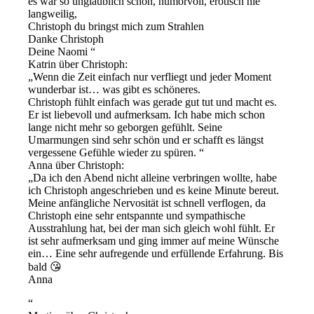
es war so unglaublich schön, humorvoll, erotisch nie
langweilig,
Christoph du bringst mich zum Strahlen
Danke Christoph
Deine Naomi
Katrin über Christoph:
Wenn die Zeit einfach nur verfliegt und jeder Moment
wunderbar ist… was gibt es schöneres.
Christoph fühlt einfach was gerade gut tut und macht es.
Er ist liebevoll und aufmerksam. Ich habe mich schon
lange nicht mehr so geborgen gefühlt. Seine
Umarmungen sind sehr schön und er schafft es längst
vergessene Gefühle wieder zu spüren.
Anna über Christoph:
Da ich den Abend nicht alleine verbringen wollte, habe
ich Christoph angeschrieben und es keine Minute bereut.
Meine anfängliche Nervosität ist schnell verflogen, da
Christoph eine sehr entspannte und sympathische
Ausstrahlung hat, bei der man sich gleich wohl fühlt. Er
ist sehr aufmerksam und ging immer auf meine Wünsche
ein… Eine sehr aufregende und erfüllende Erfahrung. Bis
bald 😘
Anna